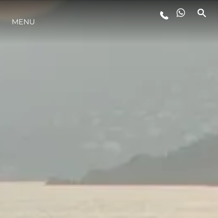
MENU
STYL ŻYCIA
INNOWACJA
PRZEDSIĘBIORSTWO
ZESPÓŁ
TRADYCJA
WYCEŃ SWOJĄ ŁÓDŹ