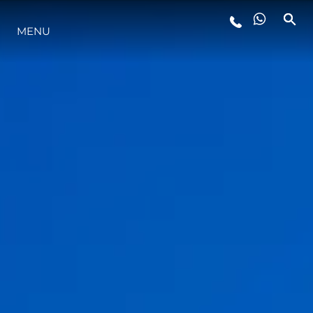
MENU
STYL ŻYCIA
INNOWACJA
PRZEDSIĘBIORSTWO
ZESPÓŁ
TRADYCJA
WYCEŃ SWOJĄ ŁÓDŹ