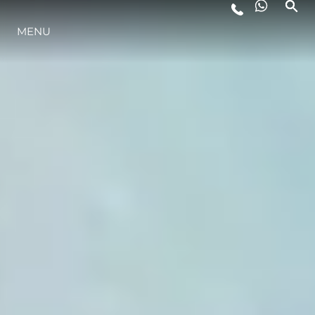
MENU
STYL ŻYCIA
INNOWACJA
PRZEDSIĘBIORSTWO
ZESPÓŁ
TRADYCJA
WYCEŃ SWOJĄ ŁÓDŹ