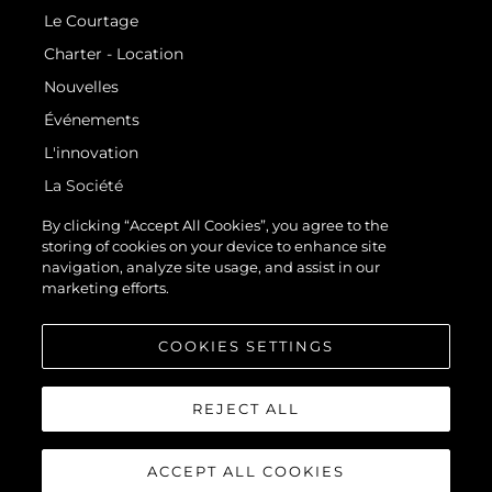
Le Courtage
Charter - Location
Nouvelles
Événements
L'innovation
La Société
Notre Équipe
By clicking “Accept All Cookies”, you agree to the
storing of cookies on your device to enhance site
Style De Vie
navigation, analyze site usage, and assist in our
Notre Héritage
marketing efforts.
Estimez Votre Bateau
COOKIES SETTINGS
REJECT ALL
ACCEPT ALL COOKIES
© 2026 Sunseeker London Group.Tous les droits sont réservés.