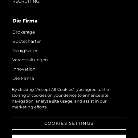
RECRUITING
Die Firma
Brokerage
Bootscharter
Neuigkeiten
Veranstaltungen
Innovation
Die Firma
Das Team
By clicking “Accept All Cookies”, you agree to the
storing of cookies on your device to enhance site
Lifestyle
navigation, analyze site usage, and assist in our
Geschichte
marketing efforts.
Bewerten Sie Ihr Boot
COOKIES SETTINGS