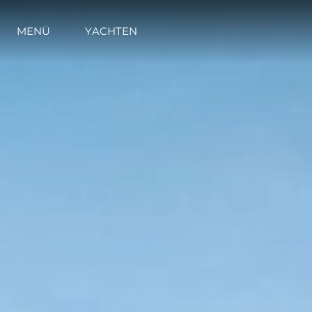
MENÜ
YACHTEN